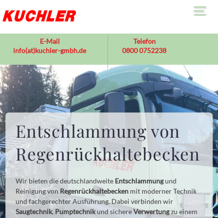
En
vo
E-Mail
Telefon
Re
info(at)kuchler-gmbh.de
0800 0752238
Le
>
E
Ab
R
V
Entschlammung von
Üb
>
U
Regenrückhaltebecken
F
Ko
Wir bieten die deutschlandweite
Entschlammung
und
Reinigung von
Regenrückhaltebecken
mit moderner Technik
und fachgerechter Ausführung. Dabei verbinden wir
Saugtechnik
,
Pumptechnik
und sichere
Verwertung
zu einem